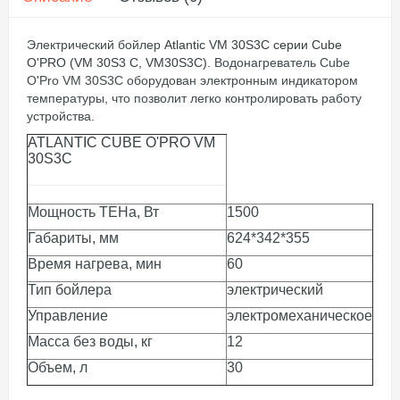
Электрический бойлер
Atlantic VM 30S3C серии Cube
O'PRO (VM 30S3 C, VM30S3C).
Водонагреватель Cube
O'Pro VM 30S3C оборудован электронным индикатором
температуры, что позволит легко контролировать работу
устройства.
ATLANTIC CUBE O'PRO VM
30S3C
Мощность ТЕНа
,
Вт
15
00
Габариты,
мм
624*342*355
Время нагрева
,
мин
60
Тип бойлера
электрический
Управление
электромеханическое
Масса без воды
,
кг
12
Объем
,
л
30