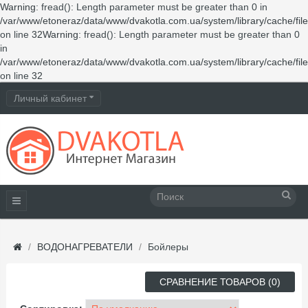
Warning
: fread(): Length parameter must be greater than 0 in
/var/www/etoneraz/data/www/dvakotla.com.ua/system/library/cache/fil
on line
32
Warning
: fread(): Length parameter must be greater than 0
in
/var/www/etoneraz/data/www/dvakotla.com.ua/system/library/cache/fil
on line
32
Личный кабинет
ВОДОНАГРЕВАТЕЛИ
Бойлеры
СРАВНЕНИЕ ТОВАРОВ (0)