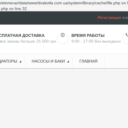
/etoneraz/data/www/dvakotla.com.ua/system/library/cache/file.php
on 
e.php
on line
32
Регистрация
ил
СПЛАТНАЯ ДОСТАВКА
ВРЕМЯ РАБОТЫ
все заказы больше 25 000 грн
9:00 - 17:00 Без выходных
ДИАТОРЫ
НАСОСЫ И БАКИ
ГЛАВНАЯ