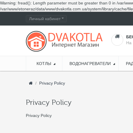
Warning
: fread(): Length parameter must be greater than 0 in
/var/www
/var/www/etoneraz/data/www/dvakotla.com.ua/system/library/cache/fil
Личный кабинет
БЕ
На 
КОТЛЫ
ВОДОНАГРЕВАТЕЛИ
РА
Privacy Policy
Privacy Policy
Privacy Policy