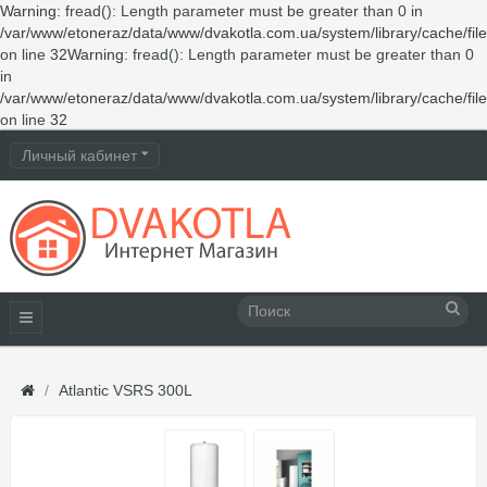
Warning
: fread(): Length parameter must be greater than 0 in
/var/www/etoneraz/data/www/dvakotla.com.ua/system/library/cache/fil
on line
32
Warning
: fread(): Length parameter must be greater than 0
in
/var/www/etoneraz/data/www/dvakotla.com.ua/system/library/cache/fil
on line
32
Личный кабинет
Atlantic VSRS 300L