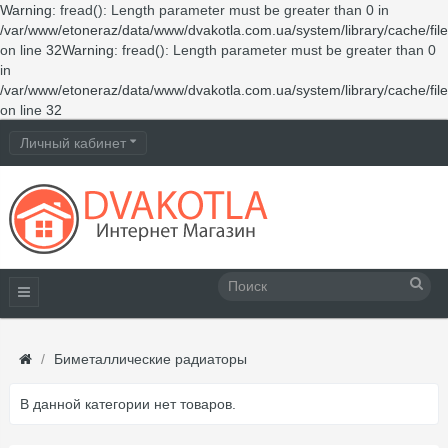
Warning
: fread(): Length parameter must be greater than 0 in
/var/www/etoneraz/data/www/dvakotla.com.ua/system/library/cache/fil
on line
32
Warning
: fread(): Length parameter must be greater than 0
in
/var/www/etoneraz/data/www/dvakotla.com.ua/system/library/cache/fil
on line
32
Личный кабинет
Биметаллические радиаторы
В данной категории нет товаров.