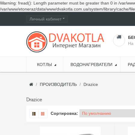
Warning
: fread(): Length parameter must be greater than 0 in
/var/www
/var/www/etoneraz/data/www/dvakotla.com.ua/system/library/cache/fil
Личный кабинет
БЕ
На 
КОТЛЫ
ВОДОНАГРЕВАТЕЛИ
РА
ПРОИЗВОДИТЕЛЬ
Drazice
Drazice
Сортировка: