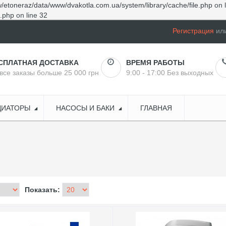
/etoneraz/data/www/dvakotla.com.ua/system/library/cache/file.php
on 
e.php
on line
32
Регистрация
ил
СПЛАТНАЯ ДОСТАВКА
ВРЕМЯ РАБОТЫ
все заказы больше 25 000 грн
9:00 - 17:00 Без выходных
ДИАТОРЫ
НАСОСЫ И БАКИ
ГЛАВНАЯ
Показать: