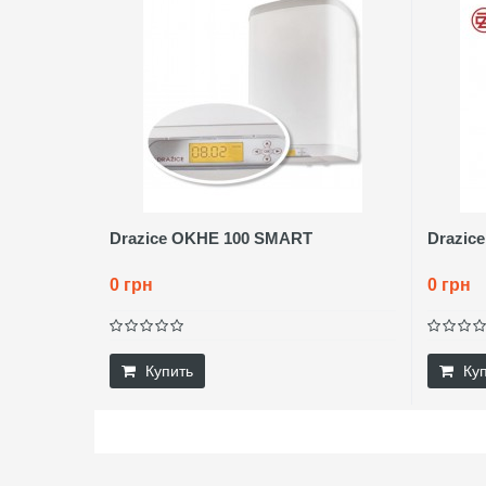
Drazice OKHE 100 SMART
Drazic
0 грн
0 грн
Купить
Ку