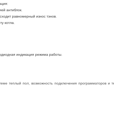
ация:
ией антиблок.
сходит равномерный износ тэнов.
у котла.
одиодная индикация режима работы.
истеме теплый пол, возможность подключения программаторов и т