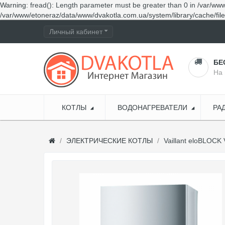
Warning
: fread(): Length parameter must be greater than 0 in
/var/www
/var/www/etoneraz/data/www/dvakotla.com.ua/system/library/cache/fil
Личный кабинет
БЕ
На 
КОТЛЫ
ВОДОНАГРЕВАТЕЛИ
РА
ЭЛЕКТРИЧЕСКИЕ КОТЛЫ
Vaillant eloBLOCK