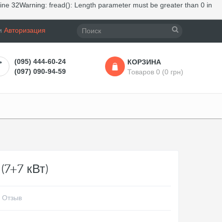
line
32
Warning
: fread(): Length parameter must be greater than 0 in
и
Авторизация
(095) 444-60-24
КОРЗИНА
(097) 090-94-59
Товаров 0 (0 грн)
(7+7 кВт)
 Отзыв