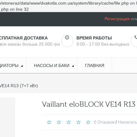
/etoneraz/data/www/dvakotla.com.ua/system/library/cache/file.php
on 
e.php
on line
32
Регистрация
ил
СПЛАТНАЯ ДОСТАВКА
ВРЕМЯ РАБОТЫ
все заказы больше 25 000 грн
9:00 - 17:00 Без выходных
ДИАТОРЫ
НАСОСЫ И БАКИ
ГЛАВНАЯ
 VE14 R13 (7+7 кВт)
Vaillant eloBLOCK VE14 R13 
0 Отзывов
/
Написать