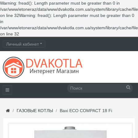
Warning
: fread(): Length parameter must be greater than 0 in
/var/www/etoneraz/data/www/dvakotla.com.ua/system/library/cache/fil
on line
32
Warning
: fread(): Length parameter must be greater than 0
in
/var/www/etoneraz/data/www/dvakotla.com.ua/system/library/cache/fil
on line
32
Личный кабинет
ГАЗОВЫЕ КОТЛЫ
Baxi ECO COMPACT 18 Fi