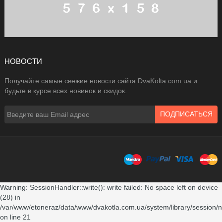
НОВОСТИ
Получайте самые свежие новости сайта DvaKolta.com.ua и
будьте в курсе всех новинок и скидок.
ПОДПИСАТЬСЯ
Warning
: SessionHandler::write(): write failed: No space left on device
(28) in
/var/www/etoneraz/data/www/dvakotla.com.ua/system/library/session/n
on line
21