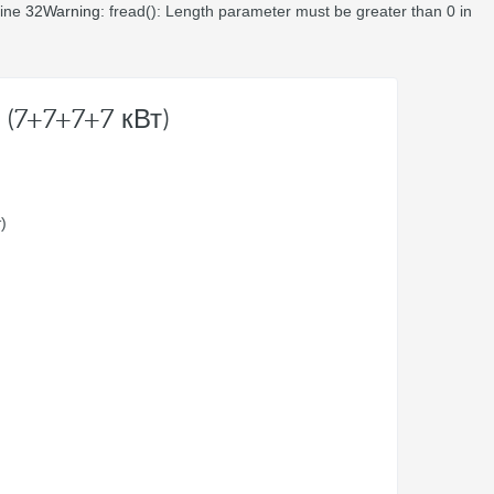
line
32
Warning
: fread(): Length parameter must be greater than 0 in
 (7+7+7+7 кВт)
)