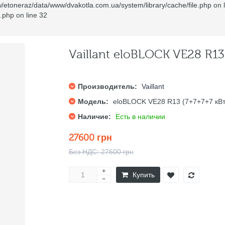
/etoneraz/data/www/dvakotla.com.ua/system/library/cache/file.php
on 
e.php
on line
32
Vaillant eloBLOCK VE28 R13
Производитель:
Vaillant
Модель:
eloBLOCK VE28 R13 (7+7+7+7 кВт
Наличие:
Есть в наличии
27600 грн
Без НДС: 27600 грн
Купить