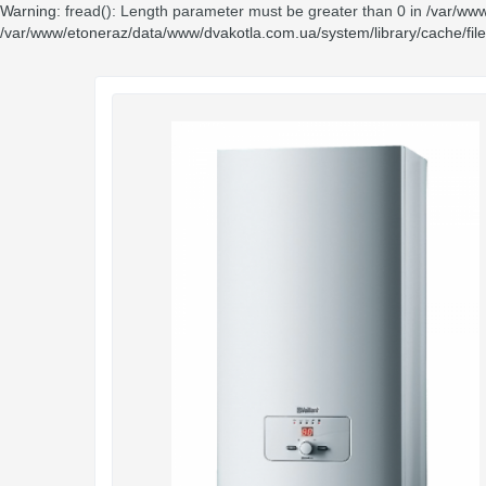
Warning
: fread(): Length parameter must be greater than 0 in
/var/www
/var/www/etoneraz/data/www/dvakotla.com.ua/system/library/cache/fil