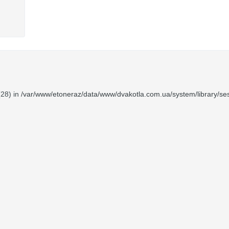
(28) in
/var/www/etoneraz/data/www/dvakotla.com.ua/system/library/ses