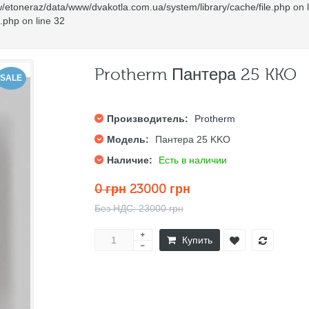
/etoneraz/data/www/dvakotla.com.ua/system/library/cache/file.php
on 
e.php
on line
32
Protherm Пантера 25 KKO
SALE
Производитель:
Protherm
Модель:
Пантера 25 KKO
Наличие:
Есть в наличии
0 грн
23000 грн
Без НДС: 23000 грн
Купить