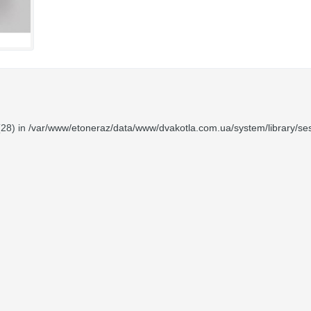
(28) in
/var/www/etoneraz/data/www/dvakotla.com.ua/system/library/ses