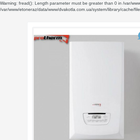
Warning
: fread(): Length parameter must be greater than 0 in
/var/www
/var/www/etoneraz/data/www/dvakotla.com.ua/system/library/cache/fil