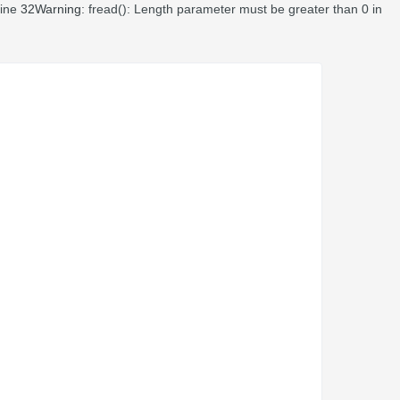
line
32
Warning
: fread(): Length parameter must be greater than 0 in