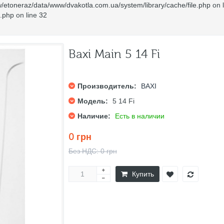
/etoneraz/data/www/dvakotla.com.ua/system/library/cache/file.php
on 
e.php
on line
32
Baxi Main 5 14 Fi
Производитель:
BAXI
Модель:
5 14 Fi
Наличие:
Есть в наличии
0 грн
Без НДС: 0 грн
Купить