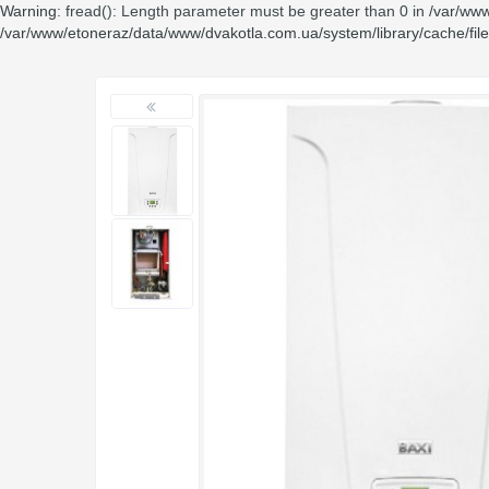
Warning
: fread(): Length parameter must be greater than 0 in
/var/www
/var/www/etoneraz/data/www/dvakotla.com.ua/system/library/cache/fil