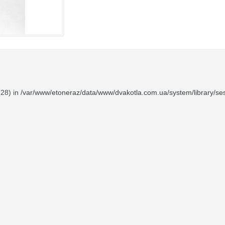
(28) in
/var/www/etoneraz/data/www/dvakotla.com.ua/system/library/ses