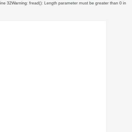
line
32
Warning
: fread(): Length parameter must be greater than 0 in