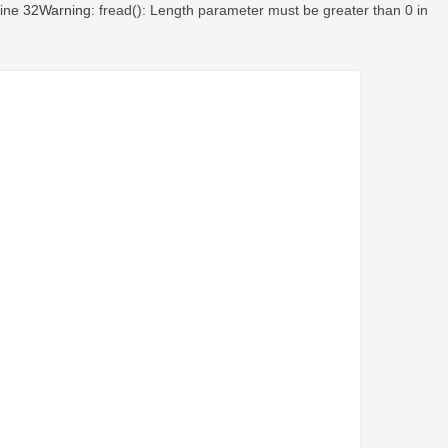
line
32
Warning
: fread(): Length parameter must be greater than 0 in