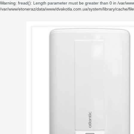
Warning
: fread(): Length parameter must be greater than 0 in
/var/www
/var/www/etoneraz/data/www/dvakotla.com.ua/system/library/cache/fil