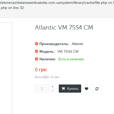
/etoneraz/data/www/dvakotla.com.ua/system/library/cache/file.php
on 
e.php
on line
32
Atlantic VM 75S4 CM
Производитель:
Atlantic
Модель:
VM 75S4 CM
Наличие:
Есть в наличии
0 грн
Без НДС: 0 грн
Купить