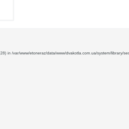
(28) in
/var/www/etoneraz/data/www/dvakotla.com.ua/system/library/ses