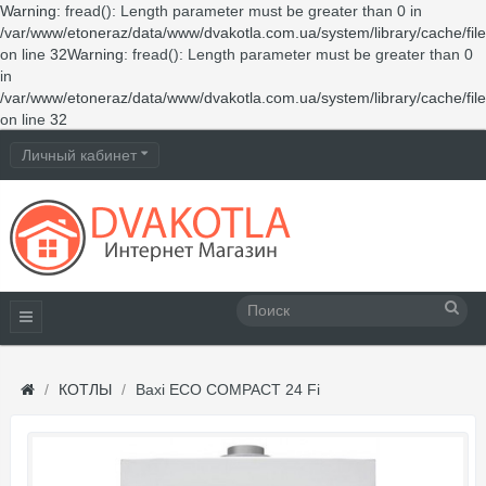
Warning
: fread(): Length parameter must be greater than 0 in
/var/www/etoneraz/data/www/dvakotla.com.ua/system/library/cache/fil
on line
32
Warning
: fread(): Length parameter must be greater than 0
in
/var/www/etoneraz/data/www/dvakotla.com.ua/system/library/cache/fil
on line
32
Личный кабинет
КОТЛЫ
Baxi ECO COMPACT 24 Fi