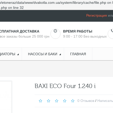
/etoneraz/data/www/dvakotla.com.ua/system/library/cache/file.php
on 
e.php
on line
32
Регистрация
ил
СПЛАТНАЯ ДОСТАВКА
ВРЕМЯ РАБОТЫ
все заказы больше 25 000 грн
9:00 - 17:00 Без выходных
ДИАТОРЫ
НАСОСЫ И БАКИ
ГЛАВНАЯ
BAXI ECO Four 1.240 i
0 Отзывов
/
Написать