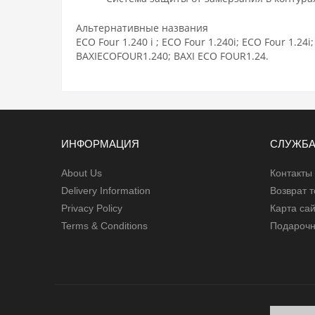
Альтернативные названия
ECO Four
1.240 i ;
ECO Four
1.240i;
ECO Four
1.24i
BAXI
ECO
FOUR1.240; BAXI
ECO
FOUR1.24.
ИНФОРМАЦИЯ
СЛУЖБА
About Us
Контакты
Delivery Information
Возврат 
Privacy Policy
Карта са
Terms & Conditions
Подарочн