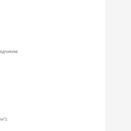
одчиком;
ы");