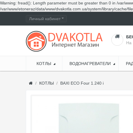
Warning
: fread(): Length parameter must be greater than 0 in
/var/www
/var/www/etoneraz/data/www/dvakotla.com.ua/system/library/cache/fil
Личный кабинет
БЕ
На 
КОТЛЫ
ВОДОНАГРЕВАТЕЛИ
РА
КОТЛЫ
BAXI ECO Four 1.240 i