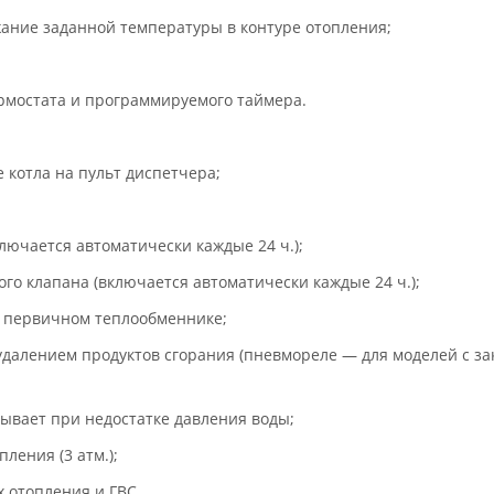
ание заданной температуры в контуре отопления;
рмостата и программируемого таймера.
 котла на пульт диспетчера;
лючается автоматически каждые 24 ч.);
го клапана (включается автоматически каждые 24 ч.);
в первичном теплообменнике;
удалением продуктов сгорания (пневмореле — для моделей с за
тывает при недостатке давления воды;
ления (3 атм.);
х отопления и ГВС