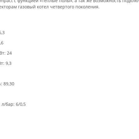
mpact с функцией
«теплые полы», а так же возможность подкл
кторам газовый котел четвертого поколения.
6,3
,6
т: 24
: 9,3
 89,30
л/бар: 6/0,5