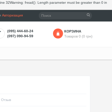
line
32
Warning
: fread(): Length parameter must be greater than 0 in
и
Авторизация
(095) 444-60-24
КОРЗИНА
(097) 090-94-59
Товаров 0 (0 грн)
 Отзыв