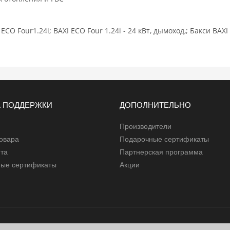
;
ECO Four
1.24i; BAXI
ECO Four
1.24i - 24 кВт, дымоход,; Бакси BAXI
 ПОДДЕРЖКИ
ДОПОЛНИТЕЛЬНО
Производители
товара
Подарочные сертификаты
йта
Партнерская программа
ые сертификаты
Акции