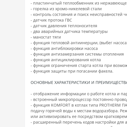
- пластинчатый теплообменник из нержавеюще
- горелка из хромо-никелевой стали
- контроль состояния и поиск неисправностей ч
- датчик протока ГВС
- датчик давления теплоносителя
- два аварийных датчика температуры
- маностат тяги
- функция тепловой антиинерции, (выбег насоса
- функция антиблокировки насоса
- функция антизамерзания системы отопления
- функция антициклирования котла
- функция ограничения старта котла при возмо
- функция защиты при погасании факела.
ОСНОВНЫЕ ХАРАКТЕРИСТИКИ И ПРЕИМУЩЕСТВ
- отображение информации о работе котла и па
- встроенный микропроцессор постоянно прово
- функция KOMFORT в котлах типа PROTHERM ПА
подачу горячей воды к местам водоразбора. Р
или активизировать ее посредством кратковрем
- расширенный перечень кодов настройки для 