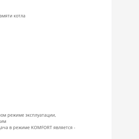
амяти котла
ном режиме эксплуатации,
жим
дача в режиме KOMFORT является -