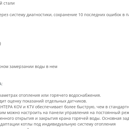
й стали
ерез систему диагностики, сохранение 10 последних ошибок в п
)
жном замерзании воды в нем
А:
раметрах отопления или горячего водоснабжения.
дит оценку показаний отдельных датчиков.
НТЕРА KOV и KTV обеспечивает более быструю, чем в стандарт
ежим можно настроить на панели управления на постоянный ре
енного открытия и закрытия крана горячей воды. Основная за
адаптации котлы под индивидуальную систему отопления