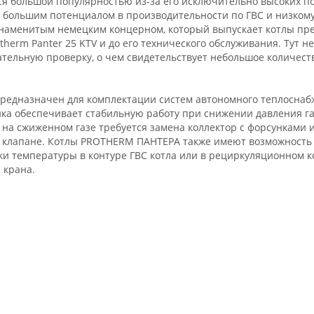
тся большой популярностью из-за его исключительно высоких по
в большим потенциалом в производительности по ГВС и низкому
наменитым немецким концерном, который выпускает котлы прем
therm Panter 25 KTV и до его технического обслуживания. Тут не
ательную проверку, о чем свидетельствует небольшое количест
едназначен для комплектации систем автономного теплоснабж
ка обеспечивает стабильную работу при снижении давления га
 на сжиженном газе требуется замена коллектор с форсунками 
 клапане. Котлы PROTHERM ПАНТЕРА также имеют возможность 
 температуры в контуре ГВС котла или в рециркуляционном ко
 крана.