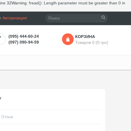
line
32
Warning
: fread(): Length parameter must be greater than 0 in
и
Авторизация
(095) 444-60-24
КОРЗИНА
(097) 090-94-59
Товаров 0 (0 грн)
V
 Отзыв