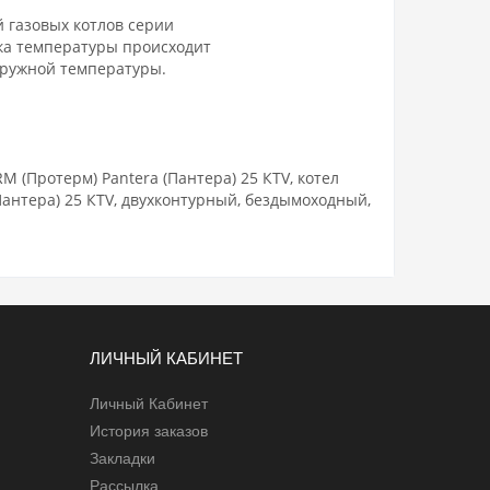
й газовых котлов серии
ка температуры происходит
аружной температуры.
 (Протерм) Pantera (Пантера) 25 КTV, котел
Пантера) 25 КTV, двухконтурный, бездымоходный,
ЛИЧНЫЙ КАБИНЕТ
Личный Кабинет
История заказов
Закладки
Рассылка