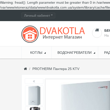
Warning
: fread(): Length parameter must be greater than 0 in
/var/www
/var/www/etoneraz/data/www/dvakotla.com.ua/system/library/cache/fil
Личный кабинет
БЕ
На 
КОТЛЫ
ВОДОНАГРЕВАТЕЛИ
РА
PROTHERM Пантера 25 KTV