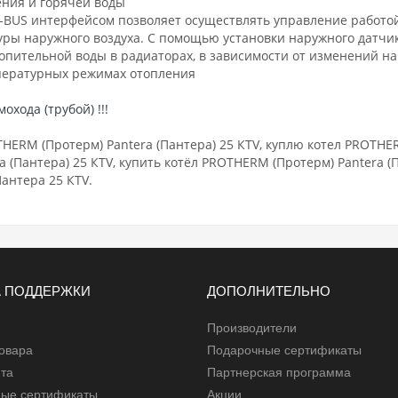
ения и горячей воды
E-BUS интерфейсом позволяет осуществлять управление работо
ры наружного воздуха. С помощью установки наружного датчи
опительной воды в радиаторах, в зависимости от изменений н
мпературных режимах отопления
хода (трубой) !!!
ERM (Протерм) Pantera (Пантера) 25 КTV, куплю котел PROTHERM
(Пантера) 25 КTV, купить котёл PROTHERM (Протерм) Pantera (
нтера 25 КTV.
 ПОДДЕРЖКИ
ДОПОЛНИТЕЛЬНО
Производители
товара
Подарочные сертификаты
йта
Партнерская программа
ые сертификаты
Акции