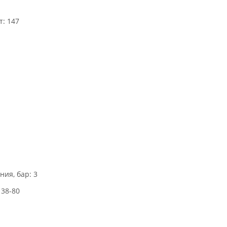
: 147
ия, бар: 3
 38-80