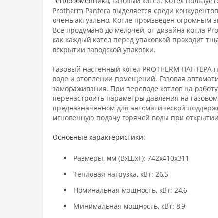
теплообменника,
газовый котел. Котел пользуе
Protherm Pantera выделяется среди конкуренто
очень актуально. Котле произведен огромным з
Все продумано до мелочей, от дизайна котла Pro
как каждый котел перед упаковкой проходит тщ
вскрытии заводской упаковки.
Газовый настенный котел PROTHERM ПАНТЕРА пр
воде и отоплении помещений. Газовая автомати
замораживания. При переводе котлов на работу
перенастроить параметры давления на газовом
предназначенном для автоматической поддержки
мгновенную подачу горячей воды при открытии
Основные характеристики:
Размеры, мм (ВхШхГ): 742х410х311
Тепловая нагрузка, кВт: 26,5
Номинальная мощность, кВт: 24,6
Минимальная мощность, кВт: 8,9