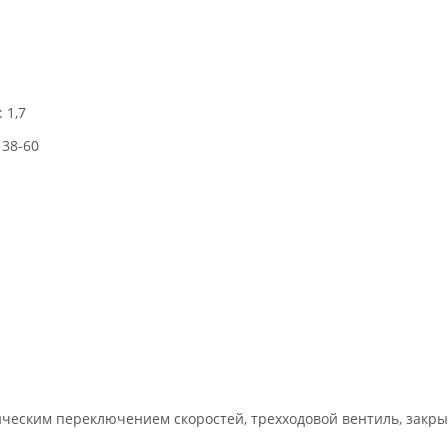
 1,7
 38-60
ическим переключением скоростей, трехходовой вентиль, закр