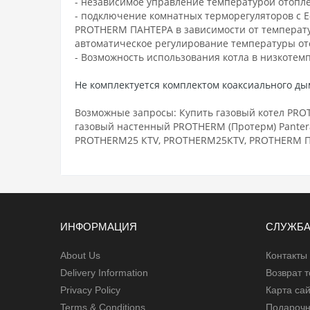
- независимое управление температурой отопл
- подключение комнатных терморегуляторов с 
PROTHERM ПАНТЕРА в зависимости от температу
автоматическое регулирование температуры от
- Возможность использования котла в низкоте
Не комплектуется комплектом коаксиального дымо
Возможные запросы: Купить газовый котел PROTH
газовый настенный PROTHERM (Протерм) Pantera 
PROTHERM25 КTV, PROTHERM25КTV, PROTHERM Па
ИНФОРМАЦИЯ
СЛУЖБА
About Us
Контакты
Delivery Information
Возврат 
Privacy Policy
Карта са
Terms & Conditions
Подарочн