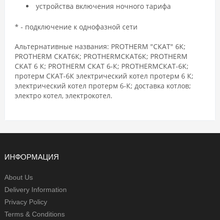
устройства включения ночного тарифа
* - подключение к однофазной сети
Альтернативные названия: PROTHERM "СКАТ" 6К;
PROTHERM СКАТ6К; PROTHERMСКАТ6К; PROTHERM
СКАТ 6 К; PROTHERM СКАТ 6-К; PROTHERMСКАТ-6К;
протерм СКАТ-6К электрический котел протерм 6 К;
электрический котел протерм 6-К; доставка котлов;
электро котел, электрокотел.
ИНФОРМАЦИЯ
About Us
Delivery Information
Privacy Policy
Terms & Conditions