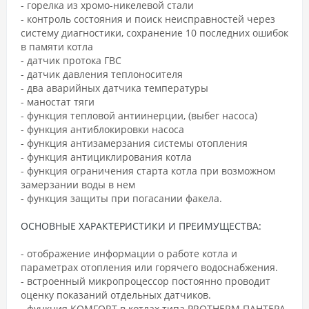
- горелка из хромо-никелевой стали
- контроль состояния и поиск неисправностей через
систему диагностики, сохранение 10 последних ошибок
в памяти котла
- датчик протока ГВС
- датчик давления теплоносителя
- два аварийных датчика температуры
- маностат тяги
- функция тепловой антиинерции, (выбег насоса)
- функция антиблокировки насоса
- функция антизамерзания системы отопления
- функция антициклирования котла
- функция ограничения старта котла при возможном
замерзании воды в нем
- функция защиты при погасании факела.
ОСНОВНЫЕ ХАРАКТЕРИСТИКИ И ПРЕИМУЩЕСТВА:
- отображение информации о работе котла и
параметрах отопления или горячего водоснабжения.
- встроенный микропроцессор постоянно проводит
оценку показаний отдельных датчиков.
- функция KOMFORT в котлах типа PROTHERM ПАНТЕРА