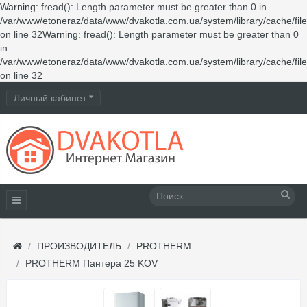
Warning
: fread(): Length parameter must be greater than 0 in
/var/www/etoneraz/data/www/dvakotla.com.ua/system/library/cache/fil
on line
32
Warning
: fread(): Length parameter must be greater than 0
in
/var/www/etoneraz/data/www/dvakotla.com.ua/system/library/cache/fil
on line
32
Личный кабинет
ПРОИЗВОДИТЕЛЬ
PROTHERM
PROTHERM Пантера 25 KOV