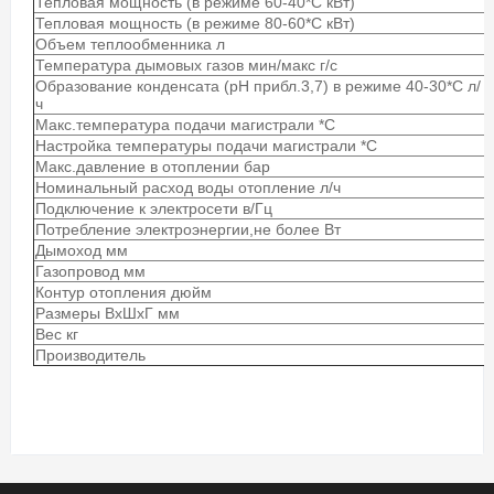
Тепловая мощность (в режиме 60-40*С кВт)
Тепловая мощность (в режиме 80-60*С кВт)
Объем теплообменника л
Температура дымовых газов мин/макс г/с
Образование конденсата (рН прибл.3,7) в режиме 40-30*С л/
ч
Макс.температура подачи магистрали *С
Настройка температуры подачи магистрали *С
Макс.давление в отоплении бар
Номинальный расход воды отопление л/ч
Подключение к электросети в/Гц
Потребление электроэнергии,не более Вт
Дымоход мм
Газопровод мм
Контур отопления дюйм
Размеры ВхШхГ мм
Вес кг
Производитель