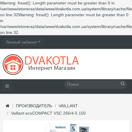
Warning
: fread(): Length parameter must be greater than 0 in
/var/www/etoneraz/data/www/dvakotla.com.ua/system/library/cache/fil
on line
32
Warning
: fread(): Length parameter must be greater than 0
in
/var/www/etoneraz/data/www/dvakotla.com.ua/system/library/cache/fil
on line
32
Личный кабинет
ПРОИЗВОДИТЕЛЬ
VAILLANT
Vaillant ecoCOMPACT VSC 266/4-5 150