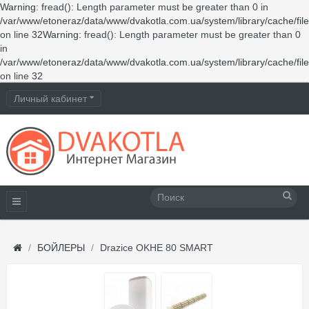
Warning
: fread(): Length parameter must be greater than 0 in
/var/www/etoneraz/data/www/dvakotla.com.ua/system/library/cache/fil
on line
32
Warning
: fread(): Length parameter must be greater than 0
in
/var/www/etoneraz/data/www/dvakotla.com.ua/system/library/cache/fil
on line
32
Личный кабинет
БОЙЛЕРЫ
Drazice OKHE 80 SMART